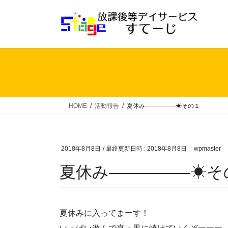
コ
ナ
ン
ビ
テ
ゲ
ン
ー
ツ
シ
へ
ョ
ス
ン
キ
に
ッ
移
HOME
活動報告
夏休み―――――☀その１
プ
動
2018年8月8日
/ 最終更新日時 :
2018年8月8日
wpmaster
夏休み―――――☀そ
夏休みに入ってまーす！