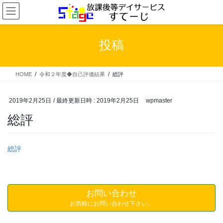
コ
ナ
ン
ビ
テ
ゲ
ン
ー
投稿
ツ
シ
へ
ョ
ス
ン
HOME
令和２年度◆自己評価結果
総評
キ
に
ッ
移
プ
動
2019年2月25日
/ 最終更新日時 :
2019年2月25日
wpmaster
総評
総評
お問い合わせ
お気軽にお問い合わせ下さい。