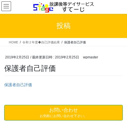
コ
ナ
ン
ビ
テ
ゲ
ン
ー
投稿
ツ
シ
へ
ョ
ス
ン
HOME
令和２年度◆自己評価結果
保護者自己評価
キ
に
ッ
移
プ
動
2019年2月25日
/ 最終更新日時 :
2019年2月25日
wpmaster
保護者自己評価
保護者自己評価
お問い合わせ
お気軽にお問い合わせ下さい。