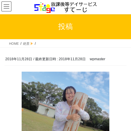
コ
ナ
ン
ビ
テ
ゲ
ン
ー
投稿
ツ
シ
へ
ョ
ス
ン
HOME
絶景
キ
に
ッ
移
プ
動
2018年11月28日
/ 最終更新日時 :
2018年11月28日
wpmaster