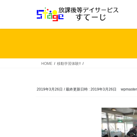
コ
ナ
ン
ビ
テ
ゲ
ン
ー
ツ
シ
へ
ョ
ス
ン
キ
に
ッ
移
HOME
移動学習体験!!
プ
動
2019年3月26日
/ 最終更新日時 :
2019年3月26日
wpmaster