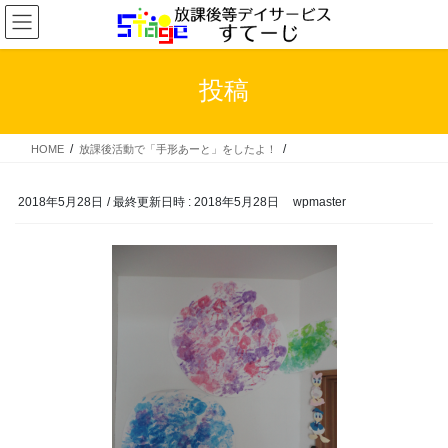
コ
ナ
ン
ビ
テ
ゲ
ン
ー
投稿
ツ
シ
へ
ョ
ス
ン
HOME
放課後活動で「手形あーと」をしたよ！
キ
に
ッ
移
プ
動
2018年5月28日
/ 最終更新日時 :
2018年5月28日
wpmaster