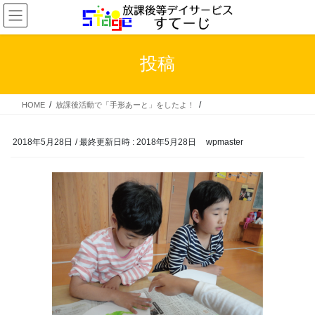
コ
ナ
ン
ビ
テ
ゲ
ン
ー
投稿
ツ
シ
へ
ョ
ス
ン
HOME
放課後活動で「手形あーと」をしたよ！
キ
に
ッ
移
プ
動
2018年5月28日
/ 最終更新日時 :
2018年5月28日
wpmaster