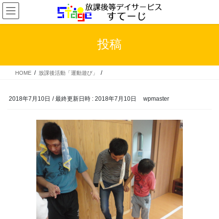
コ
ナ
ン
ビ
テ
ゲ
ン
ー
投稿
ツ
シ
へ
ョ
ス
ン
HOME
放課後活動「運動遊び」
キ
に
ッ
移
プ
動
2018年7月10日
/ 最終更新日時 :
2018年7月10日
wpmaster