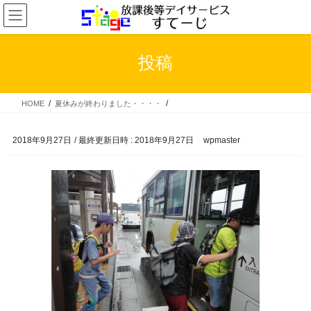
コ
ナ
ン
ビ
テ
ゲ
ン
ー
投稿
ツ
シ
へ
ョ
ス
ン
HOME
夏休みが終わりました・・・・
キ
に
ッ
移
プ
動
2018年9月27日
/ 最終更新日時 :
2018年9月27日
wpmaster