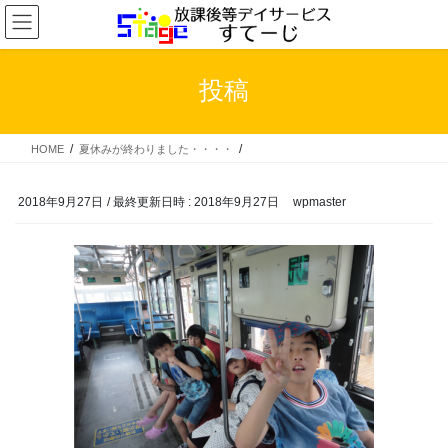
コ
ナ
ン
ビ
テ
ゲ
ン
ー
投稿
ツ
シ
へ
ョ
ス
ン
HOME
夏休みが終わりました・・・・
キ
に
ッ
移
プ
動
2018年9月27日
/ 最終更新日時 :
2018年9月27日
wpmaster