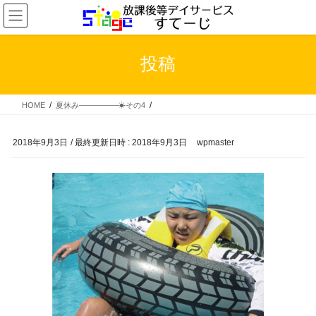
コ
ナ
ン
ビ
テ
ゲ
ン
ー
投稿
ツ
シ
へ
ョ
ス
ン
HOME
夏休み―――――☀その4
キ
に
ッ
移
プ
動
2018年9月3日
/ 最終更新日時 :
2018年9月3日
wpmaster