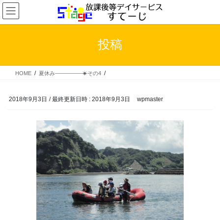
コ
ナ
ン
ビ
テ
ゲ
ン
ー
投稿
ツ
シ
へ
ョ
ス
ン
HOME
夏休み―――――☀その4
キ
に
ッ
移
プ
動
2018年9月3日
/ 最終更新日時 :
2018年9月3日
wpmaster