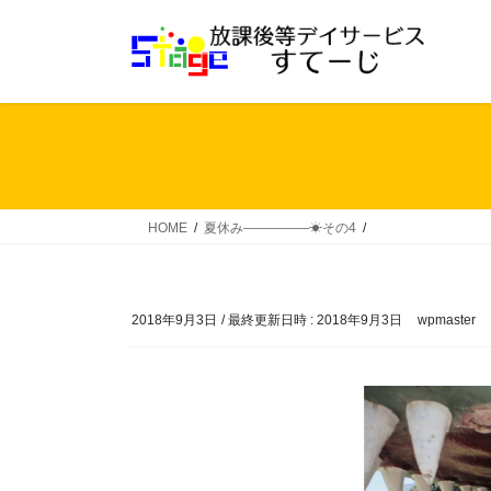
コ
ナ
ン
ビ
テ
ゲ
ン
ー
ツ
シ
へ
ョ
ス
ン
キ
に
ッ
移
HOME
夏休み―――――☀その4
プ
動
2018年9月3日
/ 最終更新日時 :
2018年9月3日
wpmaster