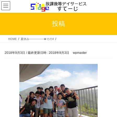
コ
ナ
ン
ビ
テ
ゲ
ン
ー
投稿
ツ
シ
へ
ョ
ス
ン
HOME
夏休み―――――☀その4
キ
に
ッ
移
プ
動
2018年9月3日
/ 最終更新日時 :
2018年9月3日
wpmaster