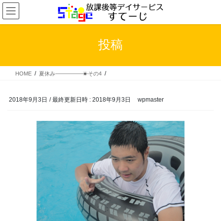
コ
ナ
ン
ビ
テ
ゲ
ン
ー
投稿
ツ
シ
へ
ョ
ス
ン
HOME
夏休み―――――☀その4
キ
に
ッ
移
プ
動
2018年9月3日
/ 最終更新日時 :
2018年9月3日
wpmaster