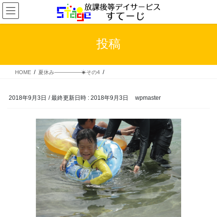
コ
ナ
ン
ビ
テ
ゲ
ン
ー
投稿
ツ
シ
へ
ョ
ス
ン
HOME
夏休み―――――☀その4
キ
に
ッ
移
プ
動
2018年9月3日
/ 最終更新日時 :
2018年9月3日
wpmaster