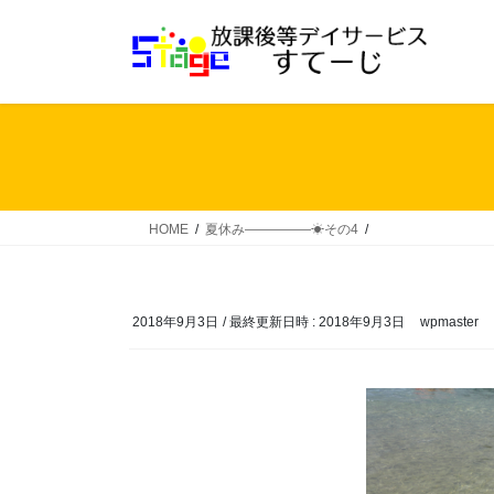
コ
ナ
ン
ビ
テ
ゲ
ン
ー
ツ
シ
へ
ョ
ス
ン
キ
に
ッ
移
HOME
夏休み―――――☀その4
プ
動
2018年9月3日
/ 最終更新日時 :
2018年9月3日
wpmaster