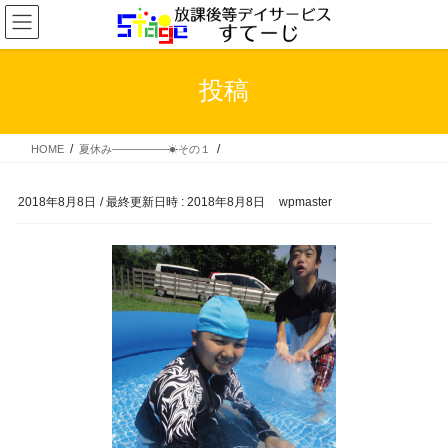
コ
ナ
ン
ビ
テ
ゲ
ン
ー
投稿
ツ
シ
へ
ョ
ス
ン
HOME
夏休み―――――☀その１
キ
に
ッ
移
プ
動
2018年8月8日
/ 最終更新日時 :
2018年8月8日
wpmaster