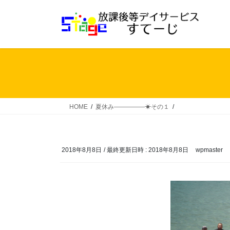
コ
ナ
ン
ビ
テ
ゲ
ン
ー
ツ
シ
へ
ョ
ス
ン
キ
に
ッ
移
HOME
夏休み―――――☀その１
プ
動
2018年8月8日
/ 最終更新日時 :
2018年8月8日
wpmaster