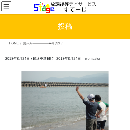
コ
ナ
ン
ビ
テ
ゲ
ン
ー
投稿
ツ
シ
へ
ョ
ス
ン
HOME
夏休み―――――☀その3
キ
に
ッ
移
プ
動
2018年8月24日
/ 最終更新日時 :
2018年8月24日
wpmaster