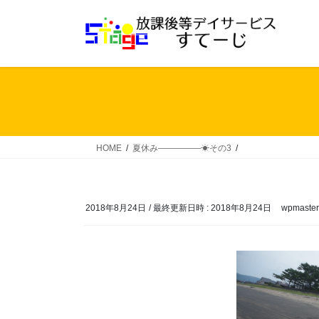
コ
ナ
ン
ビ
テ
ゲ
ン
ー
ツ
シ
へ
ョ
ス
ン
キ
に
ッ
移
HOME
夏休み―――――☀その3
プ
動
2018年8月24日
/ 最終更新日時 :
2018年8月24日
wpmaster