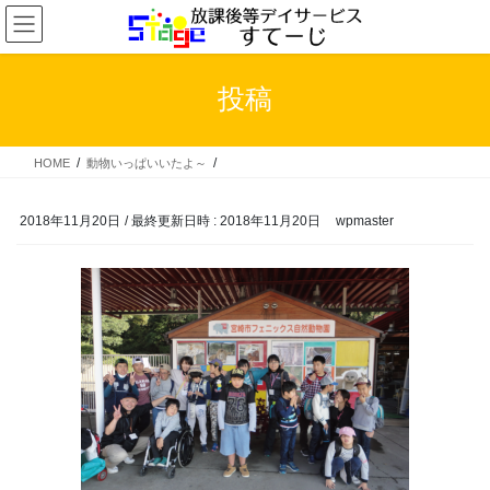
コ
ナ
ン
ビ
テ
ゲ
ン
ー
投稿
ツ
シ
へ
ョ
ス
ン
HOME
動物いっぱいいたよ～
キ
に
ッ
移
プ
動
2018年11月20日
/ 最終更新日時 :
2018年11月20日
wpmaster