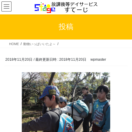
コ
ナ
ン
ビ
テ
ゲ
ン
ー
投稿
ツ
シ
へ
ョ
ス
ン
HOME
動物いっぱいいたよ～
キ
に
ッ
移
プ
動
2018年11月20日
/ 最終更新日時 :
2018年11月20日
wpmaster