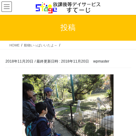
コ
ナ
ン
ビ
テ
ゲ
ン
ー
投稿
ツ
シ
へ
ョ
ス
ン
HOME
動物いっぱいいたよ～
キ
に
ッ
移
プ
動
2018年11月20日
/ 最終更新日時 :
2018年11月20日
wpmaster