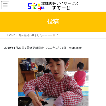
コ
ナ
ン
ビ
テ
ゲ
ン
ー
投稿
ツ
シ
へ
ョ
ス
ン
HOME
冬休み終わりましたーーーー
キ
に
ッ
移
プ
動
2019年1月21日
/ 最終更新日時 :
2019年1月21日
wpmaster