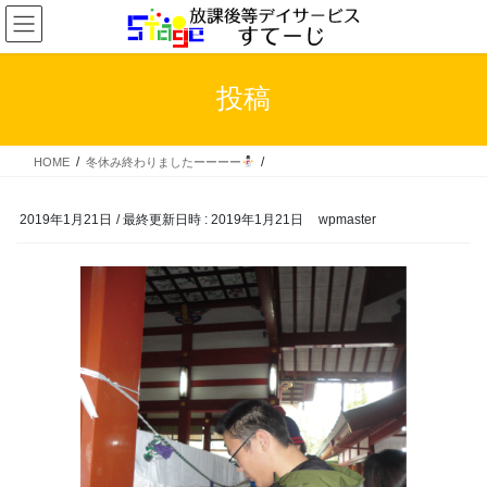
コ
ナ
ン
ビ
テ
ゲ
ン
ー
投稿
ツ
シ
へ
ョ
ス
ン
HOME
冬休み終わりましたーーーー
キ
に
ッ
移
プ
動
2019年1月21日
/ 最終更新日時 :
2019年1月21日
wpmaster