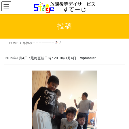
コ
ナ
ン
ビ
テ
ゲ
ン
ー
投稿
ツ
シ
へ
ョ
ス
ン
HOME
冬休みーーーーーーー
キ
に
ッ
移
プ
動
2019年1月4日
/ 最終更新日時 :
2019年1月4日
wpmaster