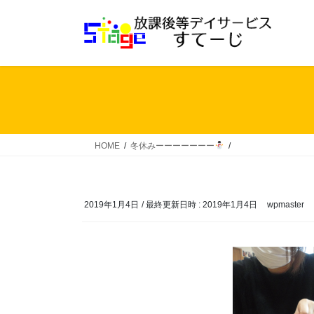
コ
ナ
ン
ビ
テ
ゲ
ン
ー
ツ
シ
へ
ョ
ス
ン
キ
に
ッ
移
HOME
冬休みーーーーーーー
プ
動
2019年1月4日
/ 最終更新日時 :
2019年1月4日
wpmaster