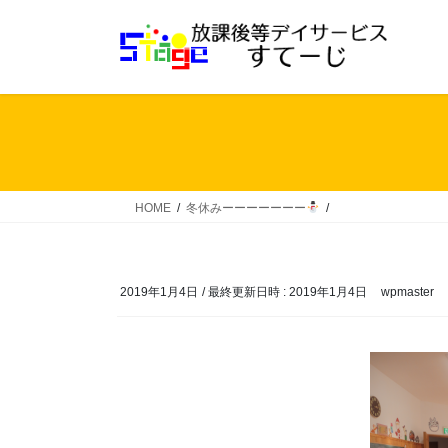
コ
ナ
ン
ビ
テ
ゲ
ン
ー
ツ
シ
へ
ョ
ス
ン
キ
に
ッ
移
HOME
冬休みーーーーーーー
プ
動
2019年1月4日
/ 最終更新日時 :
2019年1月4日
wpmaster