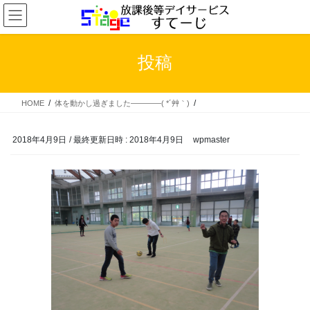
コ
ナ
ン
ビ
テ
ゲ
ン
ー
投稿
ツ
シ
へ
ョ
ス
ン
HOME
体を動かし過ぎました――――( *´艸｀)
キ
に
ッ
移
プ
動
2018年4月9日
/ 最終更新日時 :
2018年4月9日
wpmaster