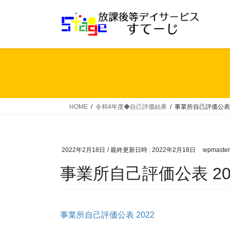
コ
ナ
ン
ビ
テ
ゲ
ン
ー
ツ
シ
へ
ョ
ス
ン
キ
に
ッ
移
HOME
令和4年度◆自己評価結果
事業所自己評価公表 
プ
動
2022年2月18日
/ 最終更新日時 :
2022年2月18日
wpmaster
事業所自己評価公表 20
事業所自己評価公表 2022