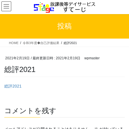
コ
ナ
ン
ビ
テ
ゲ
ン
ー
投稿
ツ
シ
へ
ョ
ス
ン
HOME
令和3年度◆自己評価結果
総評2021
キ
に
ッ
移
プ
動
2021年2月19日
/ 最終更新日時 :
2021年2月19日
wpmaster
総評2021
総評2021
コメントを残す