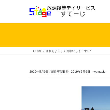
コ
ナ
ン
ビ
テ
ゲ
ン
ー
ツ
シ
へ
ョ
ス
ン
キ
に
ッ
移
HOME
令和もよろしくお願いしまーす!!
プ
動
2019年5月9日
/ 最終更新日時 :
2019年5月9日
wpmaster