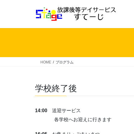
コ
ナ
ン
ビ
テ
ゲ
ン
ー
ツ
シ
へ
ョ
ス
ン
キ
に
ッ
移
HOME
プログラム
プ
動
学校終了後
14:00
送迎サービス
各学校へお迎えに行きます