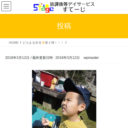
コ
ナ
ン
ビ
テ
ゲ
ン
ー
投稿
ツ
シ
へ
ョ
ス
ン
HOME
ピカまる弁当
第２弾！！！
キ
に
ッ
移
プ
動
2018年3月12日
/ 最終更新日時 :
2018年3月12日
wpmaster