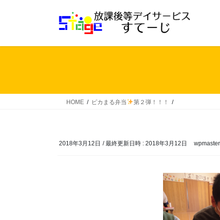
コ
ナ
ン
ビ
テ
ゲ
ン
ー
ツ
シ
へ
ョ
ス
ン
キ
に
ッ
移
HOME
ピカまる弁当
第２弾！！！
プ
動
2018年3月12日
/ 最終更新日時 :
2018年3月12日
wpmaster