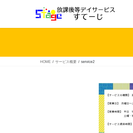
コ
ナ
ン
ビ
テ
ゲ
ン
ー
ツ
シ
へ
ョ
ス
ン
キ
に
ッ
移
HOME
サービス概要
service2
プ
動