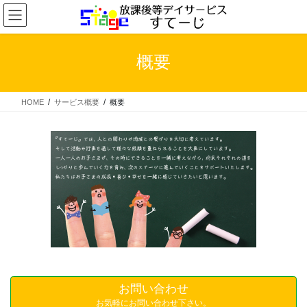
コ
ナ
ン
ビ
テ
ゲ
ン
ー
概要
ツ
シ
へ
ョ
ス
ン
HOME
サービス概要
概要
キ
に
ッ
移
プ
動
お問い合わせ
お気軽にお問い合わせ下さい。