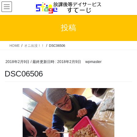
コ
ナ
ン
ビ
テ
ゲ
ン
ー
投稿
ツ
シ
へ
ョ
ス
ン
HOME
オニ出没！！
DSC06506
キ
に
ッ
移
プ
動
2018年2月9日
/ 最終更新日時 :
2018年2月9日
wpmaster
DSC06506