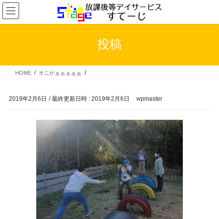
コ
ナ
ン
ビ
テ
ゲ
ン
ー
投稿
ツ
シ
へ
ョ
ス
ン
HOME
オニがぁぁぁぁぁ
キ
に
ッ
移
プ
動
2019年2月6日
/ 最終更新日時 :
2019年2月6日
wpmaster