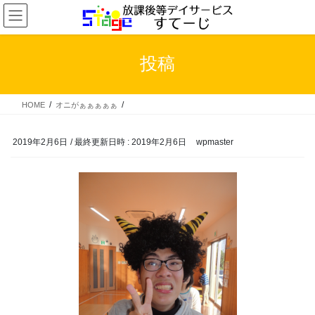
コ
ナ
ン
ビ
テ
ゲ
ン
ー
投稿
ツ
シ
へ
ョ
ス
ン
HOME
オニがぁぁぁぁぁ
キ
に
ッ
移
プ
動
2019年2月6日
/ 最終更新日時 :
2019年2月6日
wpmaster