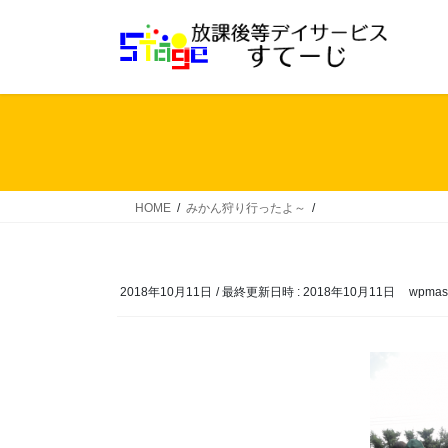
コ
ナ
ン
ビ
テ
ゲ
ン
ー
ツ
シ
へ
ョ
ス
ン
キ
に
ッ
移
HOME
みかん狩り行ったよ～
プ
動
2018年10月11日
/ 最終更新日時 :
2018年10月11日
wpmas