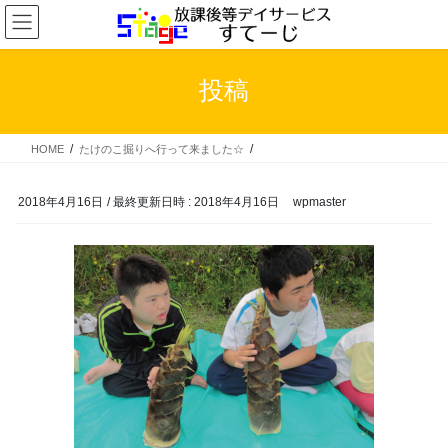
コ
ナ
ン
ビ
テ
ゲ
ン
ー
投稿
ツ
シ
へ
ョ
ス
ン
HOME
たけのこ掘りへ行って来ました☆
キ
に
ッ
移
プ
動
2018年4月16日
/ 最終更新日時 :
2018年4月16日
wpmaster