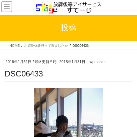
コ
ナ
ン
ビ
テ
ゲ
ン
ー
投稿
ツ
シ
へ
ョ
ス
ン
HOME
お買物体験行って来ました☆
DSC06433
キ
に
ッ
移
プ
動
2018年1月31日
/ 最終更新日時 :
2018年1月31日
wpmaster
DSC06433