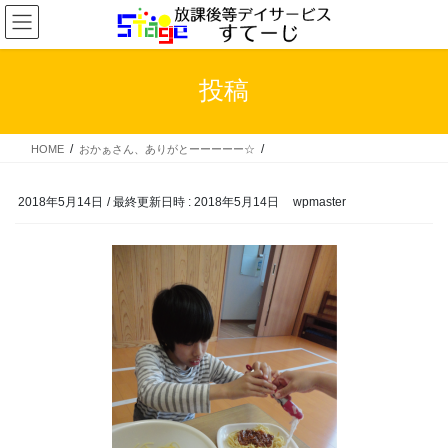
コ
ナ
ン
ビ
テ
ゲ
ン
ー
投稿
ツ
シ
へ
ョ
ス
ン
HOME
おかぁさん、ありがとーーーーー☆
キ
に
ッ
移
プ
動
2018年5月14日
/ 最終更新日時 :
2018年5月14日
wpmaster