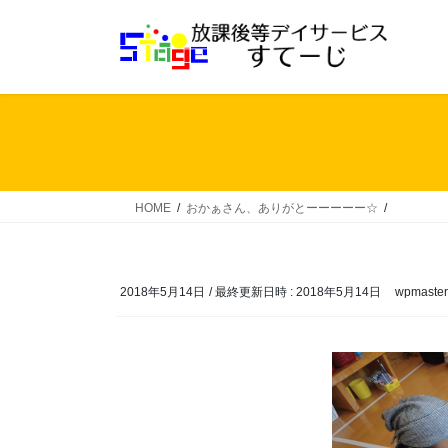
コ
ナ
ン
ビ
テ
ゲ
ン
ー
ツ
シ
へ
ョ
ス
ン
キ
に
ッ
移
HOME
おかぁさん、ありがとーーーーー☆
プ
動
2018年5月14日
/ 最終更新日時 :
2018年5月14日
wpmaster