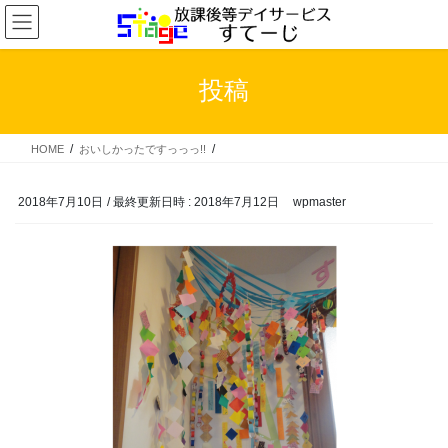
コ
ナ
ン
ビ
テ
ゲ
ン
ー
投稿
ツ
シ
へ
ョ
ス
ン
HOME
おいしかったですっっっ!!
キ
に
ッ
移
プ
動
2018年7月10日
/ 最終更新日時 :
2018年7月12日
wpmaster