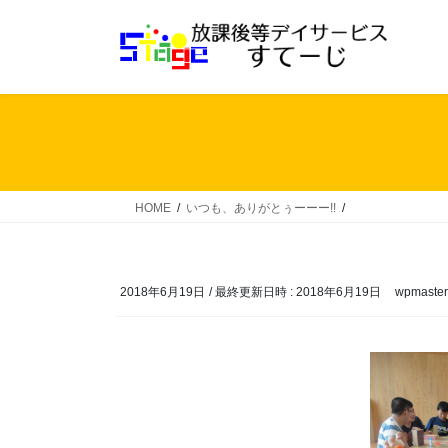
コ
ナ
ン
ビ
テ
ゲ
ン
ー
ツ
シ
へ
ョ
ス
ン
キ
に
ッ
移
HOME
いつも、ありがとぅーーー!!
プ
動
2018年6月19日
/ 最終更新日時 :
2018年6月19日
wpmaster